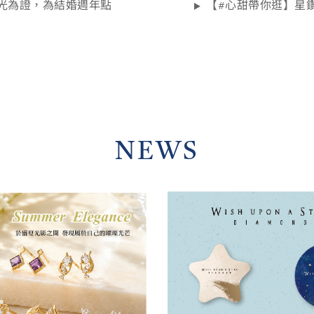
O星光為證，為結婚週年點
【#心甜帶你逛】星
NEWS