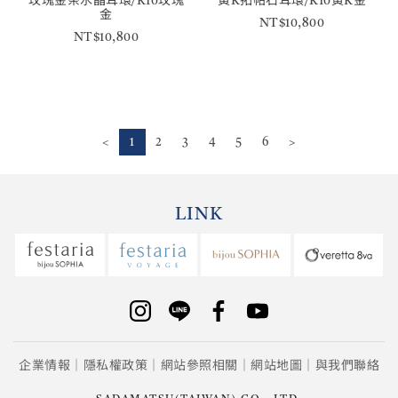
玫瑰金茶水晶耳環/K10玫瑰
黃K拓帕石耳環/K10黃K金
金
NT$10,800
NT$10,800
<
1
2
3
4
5
6
>
LINK
企業情報
隱私權政策
網站參照相關
網站地圖
與我們聯絡