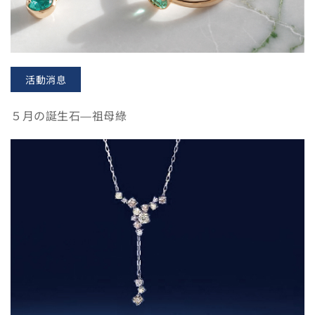
活動消息
５月の誕生石—祖母綠